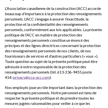
sub
menu
L’Association canadienne de la construction (ACC) accorde
beaucoup d’importance à la protection des renseignements
Sceau d’or
Show
personnels. L’ACC s’engage à assurer l’exactitude, la
sub
protection et la confidentialité des renseignements
menu
personnels, conformément aux lois applicables. La présente
Événements
Show
politique de l’ACC en matière de protection des
sub
renseignements personnels constitue un énoncé des
menu
principes et des lignes directrices concernant la protection
des renseignements personnels de nos clients, de nos
fournisseurs de services et d’autres particuliers (« vous »).
Toute question au sujet de la présente politique peut être
adressée à notre responsable de la protection des
renseignements personnels (tél. 613-236-9455 poste
414;
privacy@cca-acc.com
).
Nos employés joue un rôle important dans la protection des
renseignements personnels. Notre personnel est tenu de
respecter la présente politique et de prendre toutes les
mesures jugées raisonnables pour veiller à ce que les