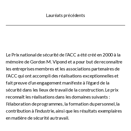
sub
menu
Lauréats précédents
Documents du CCDC
SignaSur
Le Prix national de sécurité de l’ACC a été créé en 2000 à la
Webinaires sur les documents du
mémoire de Gordon M. Vipond et a pour but de reconnaître
CCDC
les entreprises membres et les associations partenaires de
l’ACC qui ont accompli des réalisations exceptionnelles et
fait preuve d’un engagement manifeste à l’égard de la
Documents normalisés de l’ACC
sécurité dans les lieux de travail de la construction. Le prix
reconnaît les réalisations dans les domaines suivants :
l’élaboration de programmes, la formation du personnel, la
Publications générales de l’ACC
contribution à l’industrie, ainsi que les résultats exemplaires
en matière de sécurité au travail.
Prix nationaux de l’ACC
Show