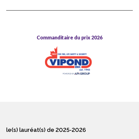
sub
Rencontrez les lauréats de 2025-26
menu
Prix de leader communautaire de l’ACC
Commanditaire du prix 2026
Prix de réalisation environnementale de
l’ACC
Prix du Sceau d’or de l’ACC
Prix d’excellence en innovation de l’ACC
Prix national de sécurité de l’ACC
Prix d’excellence des associations
partenaires de l’ACC
le(s) lauréat(s) de 2025-2026
Prix d’excellence de la main-d’œuvre de