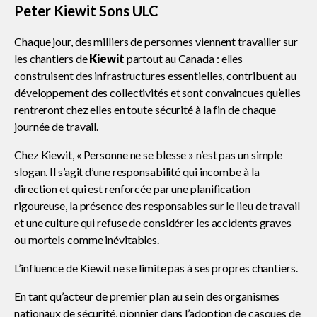
l’ACC
Peter Kiewit Sons ULC
Prix du jeune leader de l’ACC
Chaque jour, des milliers de personnes viennent travailler sur
les chantiers de
Kiewit
partout au Canada : elles
Prix du leader élite
construisent des infrastructures essentielles, contribuent au
développement des collectivités et sont convaincues qu’elles
rentreront chez elles en toute sécurité à la fin de chaque
Programme de mentorat
journée de travail.
Show
CONtact
sub
Chez Kiewit, « Personne ne se blesse » n’est pas un simple
menu
slogan. Il s’agit d’une responsabilité qui incombe à la
Portail R&D en construction
direction et qui est renforcée par une planification
rigoureuse, la présence des responsables sur le lieu de travail
et une culture qui refuse de considérer les accidents graves
Sondage de l’ACC et de KPMG au
ou mortels comme inévitables.
Canada
L’influence de Kiewit ne se limite pas à ses propres chantiers.
En tant qu’acteur de premier plan au sein des organismes
Promouvoir la diversité et l’inclusion
nationaux de sécurité, pionnier dans l’adoption de casques de