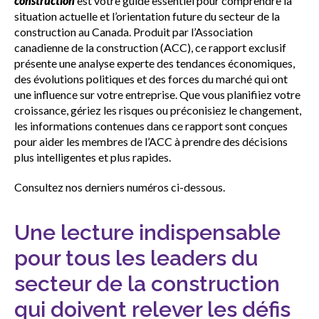
construction
est votre guide essentiel pour comprendre la
situation actuelle et l’orientation future du secteur de la
construction au Canada. Produit par l’Association
Développement de la main-d’œuvre
canadienne de la construction (ACC), ce rapport exclusif
présente une analyse experte des tendances économiques,
des évolutions politiques et des forces du marché qui ont
Modernisation de l’approvisionnement
une influence sur votre entreprise. Que vous planifiiez votre
croissance, gériez les risques ou préconisiez le changement,
les informations contenues dans ce rapport sont conçues
Analyses économiques
pour aider les membres de l’ACC à prendre des décisions
plus intelligentes et plus rapides.
L’engagement politique et les
Consultez nos derniers numéros ci-dessous.
soumissions
Une lecture indispensable
Communiqués de presse
pour tous les leaders du
secteur de la construction
Le talent a sa place ici
qui doivent relever les défis