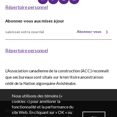
Linkedin
Twitter
Instagram
Youtube
Répertoire personnel
Abonnez-vous aux mises à jour
Abonnez-vous
Répertoire personnel
L’Association canadienne de la construction (ACC) reconnaît
que ses bureaux sont situés sur le territoire ancestral non
cédé de la Nation algonquine Anishinabe.
Nous utilisons des témoins («
cookies ») pour améliorer la
fonctionnalité et la performance du
© 2026 Association canadienne de la construction
EN
FR
site Web. En cliquant sur « OK » ou