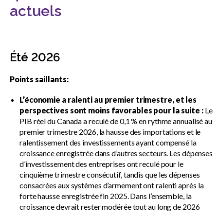
actuels
La construction pour les Canadiens
Ce ne sont pas les promesses qui
Ét
é
2026
bâtissent l’économie – c’est la
construction.
Points saillants:
L’économie a ralenti au premier trimestre, et les
Campagnes précédentes
perspectives sont moins favorables pour la suite :
Le
Show
PIB réel du Canada a reculé de 0,1 % en rythme annualisé au
sub
menu
premier trimestre 2026, la hausse des importations et le
ralentissement des investissements ayant compensé la
Services axés sur les pratiques
croissance enregistrée dans d’autres secteurs. Les dépenses
Show
exemplaires
sub
d’investissement des entreprises ont reculé pour le
menu
cinquième trimestre consécutif, tandis que les dépenses
consacrées aux systèmes d’armement ont ralenti après la
Sceau d’or
Show
forte hausse enregistrée fin 2025. Dans l’ensemble, la
sub
croissance devrait rester modérée tout au long de 2026
menu