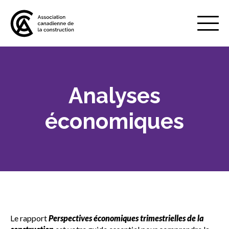
Mobile
Menu
Analyses
À propos de nous
Show
sub
économiques
menu
Adhésion
Show
sub
menu
Défense des intérêts
Show
sub
menu
Investissements dans les
Le rapport
Perspectives économiques trimestrielles de la
infrastructures