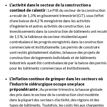
Événements
L’activité dans le secteur de la construction a
Show
continué de ralentir :
Le PIB du secteur de la construction
sub
a reculé de 1,3 % en glissement trimestriel (GT), sous l’effet
menu
d’une baisse de 4,2 % enregistrée dans les activités
d’ingénierie et autres activités de construction. Les
investissements dans la construction de bâtiments ont reculé
de 1,5 %, la faiblesse du secteur résidentiel ayant
contrebalancé les progrès enregistrés dans la construction
commerciale et institutionnelle. Les permis de construire
sont restés globalement stables, la hausse des projets de
construction de logements individuels et de bâtiments
industriels ayant été contrebalancée par la baisse des permis
pour les bâtiments commerciaux et institutionnels.
L’inflation continue de grimper dans les secteurs où
l’industrie sidérurgique occupe une place
prépondérante :
Au premier trimestre, la hausse globale
des prix dans le secteur de la construction s’est modérée
dans la plupart des secteurs d’activité, des régions et des
types de bâtiments. Toutefois, les coûts liés aux charpentes