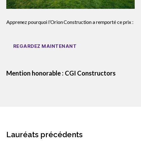
sub
menu
Événements
Show
Apprenez pourquoi l’Orion Construction a remporté ce prix :
sub
menu
REGARDEZ MAINTENANT
Mention honorable : CGI Constructors
Lauréats précédents