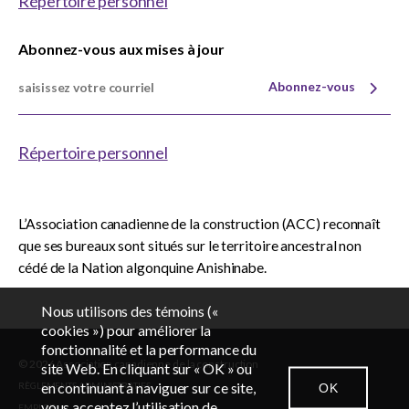
Répertoire personnel
Abonnez-vous aux mises à jour
Abonnez-vous
Répertoire personnel
L’Association canadienne de la construction (ACC) reconnaît
que ses bureaux sont situés sur le territoire ancestral non
cédé de la Nation algonquine Anishinabe.
Nous utilisons des témoins («
cookies ») pour améliorer la
fonctionnalité et la performance du
© 2026 Association canadienne de la construction
EN
FR
site Web. En cliquant sur « OK » ou
en continuant à naviguer sur ce site,
OK
RÈGLEMENTS ADMINISTRATIFS
vous acceptez l’utilisation de
EMPLOIS