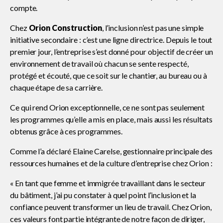
l’ACC
compte.
Prix du jeune leader de l’ACC
Chez
Orion Construction
, l’inclusion n’est pas une simple
initiative secondaire : c’est une ligne directrice. Depuis le tout
Prix du leader élite
premier jour, l’entreprise s’est donné pour objectif de créer un
environnement de travail où chacun se sente respecté,
protégé et écouté, que ce soit sur le chantier, au bureau ou à
Programme de mentorat
chaque étape de sa carrière.
Show
CONtact
sub
Ce qui rend Orion exceptionnelle, ce ne sont pas seulement
menu
les programmes qu’elle a mis en place, mais aussi les résultats
Portail R&D en construction
obtenus grâce à ces programmes.
Comme l’a déclaré Elaine Carelse, gestionnaire principale des
ressources humaines et de la culture d’entreprise chez Orion :
Sondage de l’ACC et de KPMG au
Canada
« En tant que femme et immigrée travaillant dans le secteur
du bâtiment, j’ai pu constater à quel point l’inclusion et la
confiance peuvent transformer un lieu de travail. Chez Orion,
Promouvoir la diversité et l’inclusion
ces valeurs font partie intégrante de notre façon de diriger,