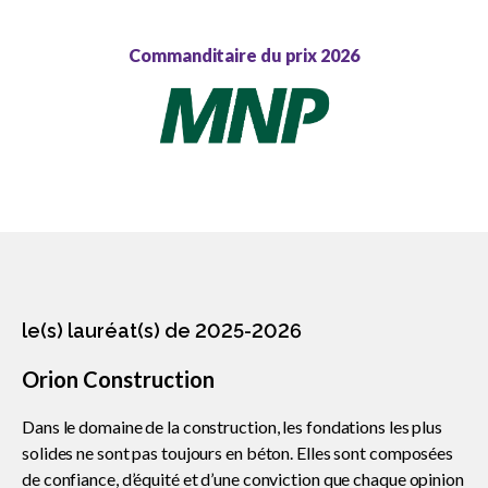
sub
Rencontrez les lauréats de 2025-26
menu
Commanditaire du prix 2026
Prix de leader communautaire de l’ACC
Prix de réalisation environnementale de
l’ACC
Prix du Sceau d’or de l’ACC
Prix d’excellence en innovation de l’ACC
le(s) lauréat(s) de 2025-2026
Prix national de sécurité de l’ACC
Orion Construction
Prix d’excellence des associations
partenaires de l’ACC
Dans le domaine de la construction, les fondations les plus
solides ne sont pas toujours en béton. Elles sont composées
Prix d’excellence de la main-d’œuvre de
de confiance, d’équité et d’une conviction que chaque opinion