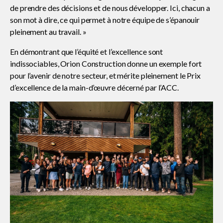
de prendre des décisions et de nous développer. Ici, chacun a
son mot à dire, ce qui permet à notre équipe de s’épanouir
Sécurité sur les chantiers
pleinement au travail. »
En démontrant que l’équité et l’excellence sont
C101
indissociables, Orion Construction donne un exemple fort
pour l’avenir de notre secteur, et mérite pleinement le Prix
d’excellence de la main-d’œuvre décerné par l’ACC.
Lisez votre contrat de construction
Services axés sur les pratiques
exemplaires – webinaires
Outils
Sceau d’or
Show