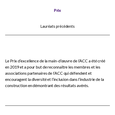
sub
menu
Prix
Documents du CCDC
Lauréats précédents
SignaSur
Webinaires sur les documents du
CCDC
Le Prix d’excellence de la main-d’œuvre de l’ACC a été créé
en 2019 et a pour but de reconnaître les membres et les
associations partenaires de l’ACC qui défendent et
Documents normalisés de l’ACC
encouragent la diversité et l’inclusion dans l’industrie de la
construction en démontrant des résultats avérés.
Publications générales de l’ACC
Prix nationaux de l’ACC
Show