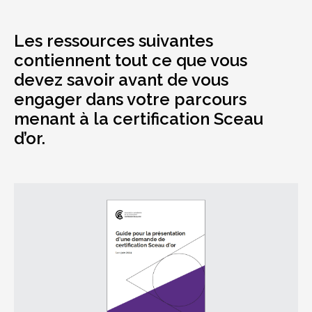
sub
menu
Les ressources suivantes
Sceau d’or
Show
contiennent tout ce que vous
sub
menu
devez savoir avant de vous
Nouveaux candidats au Sceau
engager dans votre parcours
Show
d’or
sub
menant à la certification Sceau
menu
d’or.
Informations pour les employeurs
Programme d’accréditation
Show
Sceau d’or
sub
menu
Examen du Sceau d’or
Professionnel certifié Sceau d’or