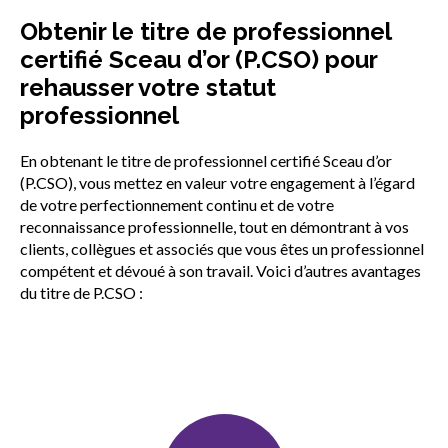
sub
menu
Obtenir le titre de professionnel
certifié Sceau d’or (P.CSO) pour
Sceau d’or
Show
rehausser votre statut
sub
menu
professionnel
Nouveaux candidats au Sceau
Show
d’or
En obtenant le titre de professionnel certifié Sceau d’or
sub
(P.CSO), vous mettez en valeur votre engagement à l’égard
menu
de votre perfectionnement continu et de votre
Informations pour les employeurs
reconnaissance professionnelle, tout en démontrant à vos
clients, collègues et associés que vous êtes un professionnel
compétent et dévoué à son travail. Voici d’autres avantages
du titre de P.CSO :
Programme d’accréditation
Show
Sceau d’or
sub
menu
Examen du Sceau d’or