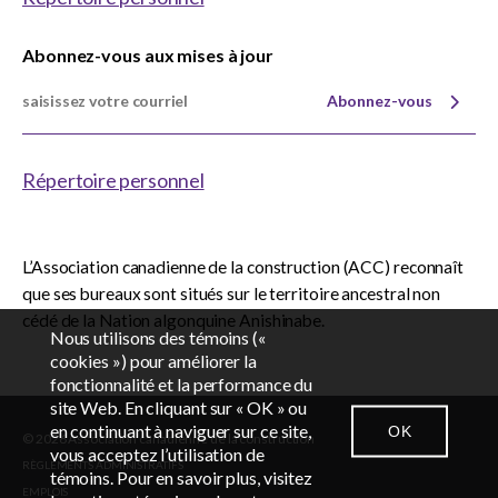
Abonnez-vous aux mises à jour
Abonnez-vous
Répertoire personnel
L’Association canadienne de la construction (ACC) reconnaît
que ses bureaux sont situés sur le territoire ancestral non
cédé de la Nation algonquine Anishinabe.
Nous utilisons des témoins («
cookies ») pour améliorer la
fonctionnalité et la performance du
EN
FR
site Web. En cliquant sur « OK » ou
en continuant à naviguer sur ce site,
OK
© 2026 Association canadienne de la construction
vous acceptez l’utilisation de
RÈGLEMENTS ADMINISTRATIFS
CONTACTEZ-NOUS
SALLE DES NOUVELLES
CONNEXION
témoins. Pour en savoir plus, visitez
EMPLOIS