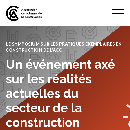
Mobile
Menu
LE SYMPOSIUM SUR LES PRATIQUES EXEMPLAIRES EN
CONSTRUCTION DE L'ACC
À propos de nous
Show
Un événement axé
sub
menu
Adhésion
sur les réalités
Show
sub
menu
actuelles du
Défense des intérêts
Show
secteur de la
sub
menu
Services axés sur les pratiques
construction
Show
exemplaires