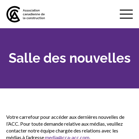
Mobile
Menu
Salle des nouvelles
À propos de nous
Show
sub
menu
Adhésion
Show
sub
menu
Défense des intérêts
Show
sub
Votre carrefour pour accéder aux dernières nouvelles de
menu
l’ACC. Pour toute demande relative aux médias, veuillez
Services axés sur les pratiques
contacter notre équipe chargée des relations avec les
Show
exemplaires
médias à l’adresse
media@cca-acc.com
.