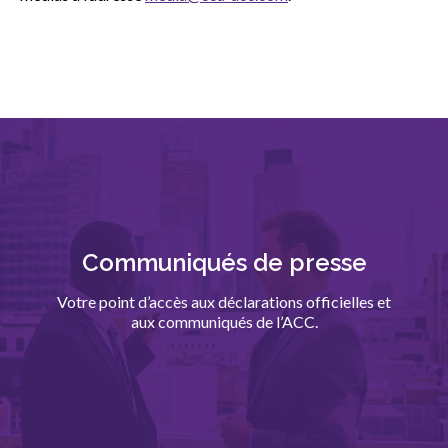
sub
menu
Sceau d’or
Show
sub
menu
Événements
Show
sub
menu
Communiqués de presse
Votre point d’accès aux déclarations officielles et
aux communiqués de l’ACC.