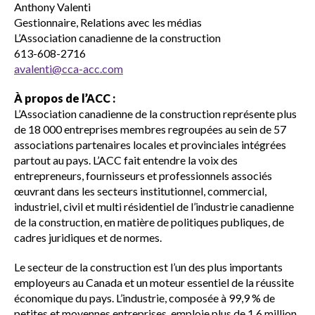
Anthony Valenti
Gestionnaire, Relations avec les médias
Sécurité sur les chantiers
L’Association canadienne de la construction
613-608-2716
avalenti@cca-acc.com
C101
À propos de l’ACC :
L’Association canadienne de la construction représente plus
de 18 000 entreprises membres regroupées au sein de 57
Lisez votre contrat de construction
associations partenaires locales et provinciales intégrées
partout au pays. L’ACC fait entendre la voix des
entrepreneurs, fournisseurs et professionnels associés
Services axés sur les pratiques
œuvrant dans les secteurs institutionnel, commercial,
exemplaires – webinaires
industriel, civil et multi résidentiel de l’industrie canadienne
de la construction, en matière de politiques publiques, de
cadres juridiques et de normes.
Outils
Le secteur de la construction est l’un des plus importants
employeurs au Canada et un moteur essentiel de la réussite
économique du pays. L’industrie, composée à 99,9 % de
Sceau d’or
Show
petites et moyennes entreprises, emploie plus de 1,6 million