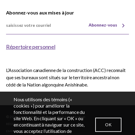
Abonnez-vous aux mises à jour
Abonnez-vous
Répertoire personnel
L’Association canadienne de la construction (ACC) reconnaît
que ses bureaux sont situés sur le territoire ancestral non
cédé de la Nation algonquine Anishinabe.
Nous utilisons des témoins («
cookies ») pour améliorer la
fonctionnalité et la performance du
© 2026 Association canadienne de la construction
EN
FR
site Web. En cliquant sur « OK » ou
en continuant à naviguer sur ce site,
RÈGLEMENTS ADMINISTRATIFS
OK
vous acceptez l’utilisation de
EMPLOIS
CONTACTEZ-NOUS
SALLE DES NOUVELLES
CONNEXION