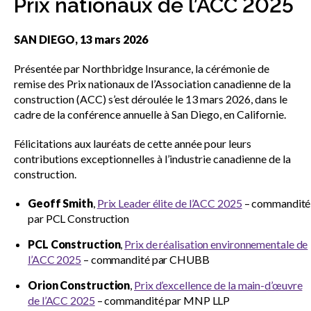
Prix nationaux de l’ACC 2025
sub
menu
SAN DIEGO, 13 mars 2026
Documents du CCDC
Présentée par Northbridge Insurance, la cérémonie de
remise des Prix nationaux de l’Association canadienne de la
SignaSur
construction (ACC) s’est déroulée le 13 mars 2026, dans le
cadre de la conférence annuelle à San Diego, en Californie.
Webinaires sur les documents du
Félicitations aux lauréats de cette année pour leurs
CCDC
contributions exceptionnelles à l’industrie canadienne de la
construction.
Geoff Smith
,
Prix Leader élite de l’ACC 2025
– commandité
Documents normalisés de l’ACC
par PCL Construction
PCL Construction
,
Prix de réalisation environnementale de
Publications générales de l’ACC
l’ACC 2025
– commandité par CHUBB
Orion Construction
,
Prix d’excellence de la main-d’œuvre
de l’ACC 2025
– commandité par MNP LLP
Prix nationaux de l’ACC
Show