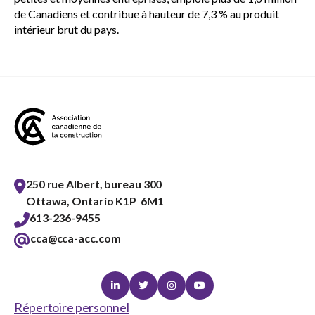
sub
de Canadiens et contribue à hauteur de 7,3 % au produit
menu
intérieur brut du pays.
Événements
Show
sub
menu
250 rue Albert, bureau 300
Ottawa, Ontario K1P 6M1
613-236-9455
cca@cca-acc.com
Linkedin
Twitter
Instagram
Youtube
Répertoire personnel