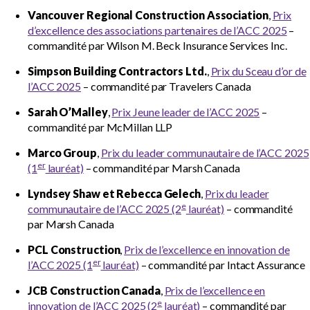
sub
Vancouver Regional Construction Association
,
Prix
Rencontrez les lauréats de 2025-26
menu
d’excellence des associations partenaires de l’ACC 2025
–
commandité par Wilson M. Beck Insurance Services Inc.
Prix de leader communautaire de l’ACC
Simpson Building Contractors Ltd.
,
Prix du Sceau d’or de
l’ACC 2025
– commandité par Travelers Canada
Prix de réalisation environnementale de
l’ACC
Sarah O’Malley
,
Prix Jeune leader de l’ACC 2025
–
commandité par McMillan LLP
Prix du Sceau d’or de l’ACC
Marco Group
,
Prix du leader communautaire de l’ACC 2025
er
(1
lauréat)
– commandité par Marsh Canada
Prix d’excellence en innovation de l’ACC
Lyndsey Shaw et Rebecca Gelech
,
Prix du leader
e
communautaire de l’ACC 2025 (2
lauréat)
– commandité
Prix national de sécurité de l’ACC
par Marsh Canada
Prix d’excellence des associations
PCL Construction
,
Prix de l’excellence en innovation de
partenaires de l’ACC
er
l’ACC 2025 (1
lauréat)
– commandité par Intact Assurance
JCB Construction Canada
,
Prix de l’excellence en
Prix d’excellence de la main-d’œuvre de
e
innovation de l’ACC 2025 (2
lauréat)
– commandité par