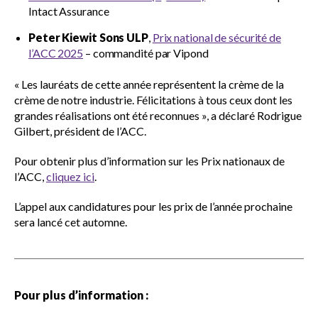
l’ACC
Intact Assurance
Prix du jeune leader de l’ACC
Peter Kiewit Sons ULP
,
Prix national de sécurité de
l’ACC 2025
– commandité par Vipond
Prix du leader élite
« Les lauréats de cette année représentent la crème de la
crème de notre industrie. Félicitations à tous ceux dont les
grandes réalisations ont été reconnues », a déclaré Rodrigue
Programme de mentorat
Gilbert, président de l’ACC.
Show
CONtact
sub
Pour obtenir plus d’information sur les Prix nationaux de
menu
l’ACC,
cliquez ici
.
Portail R&D en construction
L’appel aux candidatures pour les prix de l’année prochaine
sera lancé cet automne.
Sondage de l’ACC et de KPMG au
Canada
Pour plus d’information :
Promouvoir la diversité et l’inclusion