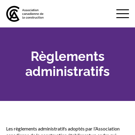
Mobile
Menu
Règlements
À propos de nous
Show
sub
administratifs
menu
Valeur de l’industrie
Plan stratégique
Revue Annuelle
Les règlements administratifs adoptés par l’Association