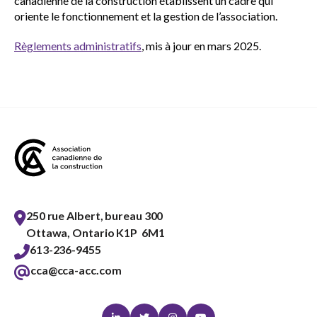
canadienne de la construction établissent un cadre qui
oriente le fonctionnement et la gestion de l’association.
Gouvernance
Show
sub
Règlements administratifs
, mis à jour en mars 2025.
menu
Énoncés de principes
Règlements administratifs
Adhésion
Show
sub
menu
Défense des intérêts
Show
250 rue Albert, bureau 300
sub
Ottawa, Ontario K1P 6M1
menu
613-236-9455
Services axés sur les pratiques
cca@cca-acc.com
Show
exemplaires
sub
menu