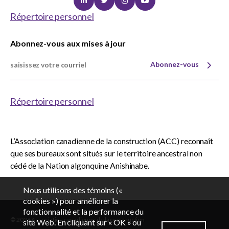
Linkedin
Twitter
Instagram
Youtube
Sceau d’or
Show
Répertoire personnel
sub
menu
Abonnez-vous aux mises à jour
Événements
Show
sub
Abonnez-vous
menu
Répertoire personnel
L’Association canadienne de la construction (ACC) reconnaît
que ses bureaux sont situés sur le territoire ancestral non
cédé de la Nation algonquine Anishinabe.
Nous utilisons des témoins («
cookies ») pour améliorer la
fonctionnalité et la performance du
© 2026 Association canadienne de la construction
EN
FR
site Web. En cliquant sur « OK » ou