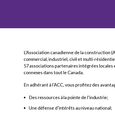
Comment 
de l’ACC
Modernisation de
Répert
qui bât
Ancien(ne
Prix du S
l’approvisionnement
corpora
c’est l
Devenir membre de l’ACC
Documents normalisés de
l'ACC
Prix d’ex
l’ACC
Analyses économiques
Prix nati
Publications générales de
L’engagement politique et
l'ACC
Prix d’ex
partenai
les soumissions
Prix d’ex
de l’ACC
Communiqués de presse
Prix du j
L’Association canadienne de la construction (AC
Prix du l
commercial, industriel, civil et multi-résiden
57 associations partenaires intégrées locales 
connexes dans tout le Canada.
En adhérant à l’ACC, vous profitez des avanta
Des ressources à la pointe de l’industrie;
Une défense d’intérêts au niveau national;