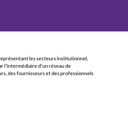
l’inclusion
Sécurité sur les chantiers
C101
Lisez votre contrat de
construction
Services axés sur les
représentant les secteurs institutionnel,
pratiques exemplaires –
ar l’intermédiaire d’un réseau de
webinaires
urs, des fournisseurs et des professionnels
Outils