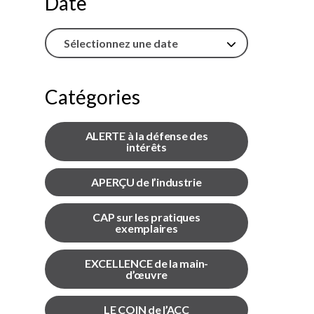
Date
l’inclusion
Sécurité sur les chantiers
C101
Catégories
Lisez votre contrat de
construction
ALERTE à la défense des
Services axés sur les
intérêts
pratiques exemplaires –
webinaires
APERÇU de l’industrie
Outils
CAP sur les pratiques
exemplaires
EXCELLENCE de la main-
d’œuvre
LE COIN de l’ACC