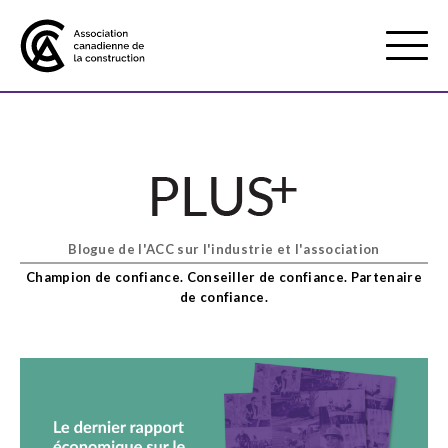
Mobile
Menu
À propos de nous
Show
sub
menu
Blogue de l'ACC sur l'industrie et l'association
Adhésion
Show
Champion de confiance. Conseiller de confiance. Partenaire
sub
de confiance.
menu
Défense des intérêts
Show
sub
menu
Services axés sur les pratiques
Show
exemplaires