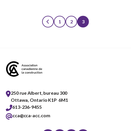
1
2
3
Posts
pagination
250 rue Albert, bureau 300
Ottawa, Ontario K1P 6M1
613-236-9455
cca@cca-acc.com