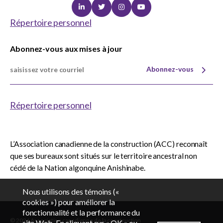
Linkedin
Twitter
Instagram
Youtube
Répertoire personnel
Abonnez-vous aux mises à jour
Abonnez-vous
Répertoire personnel
L’Association canadienne de la construction (ACC) reconnaît
que ses bureaux sont situés sur le territoire ancestral non
cédé de la Nation algonquine Anishinabe.
Nous utilisons des témoins («
cookies ») pour améliorer la
fonctionnalité et la performance du
© 2026 Association canadienne de la construction
EN
FR
site Web. En cliquant sur « OK » ou