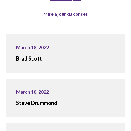
sub
menu
Mise à jour du conseil
Sceau d’or
Show
sub
menu
Événements
Show
March 18, 2022
sub
menu
Brad Scott
March 18, 2022
Steve Drummond