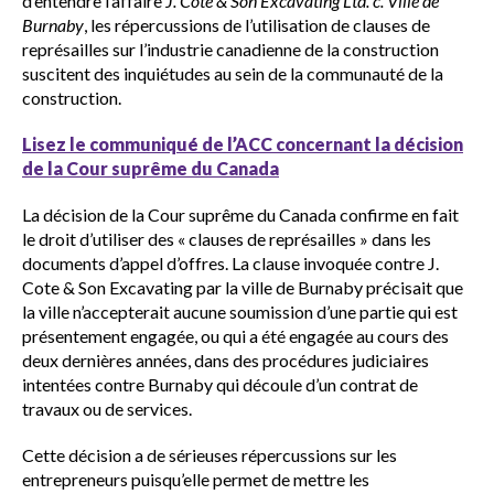
sub
d’entendre l’affaire
J. Cote & Son Excavating Ltd. c. Ville de
menu
Burnaby
, les répercussions de l’utilisation de clauses de
représailles sur l’industrie canadienne de la construction
Sceau d’or
suscitent des inquiétudes au sein de la communauté de la
Show
sub
construction.
menu
Lisez le communiqué de l’ACC concernant la décision
Événements
Show
de la Cour suprême du Canada
sub
menu
La décision de la Cour suprême du Canada confirme en fait
le droit d’utiliser des « clauses de représailles » dans les
documents d’appel d’offres. La clause invoquée contre J.
Cote & Son Excavating par la ville de Burnaby précisait que
la ville n’accepterait aucune soumission d’une partie qui est
présentement engagée, ou qui a été engagée au cours des
deux dernières années, dans des procédures judiciaires
intentées contre Burnaby qui découle d’un contrat de
travaux ou de services.
Cette décision a de sérieuses répercussions sur les
entrepreneurs puisqu’elle permet de mettre les