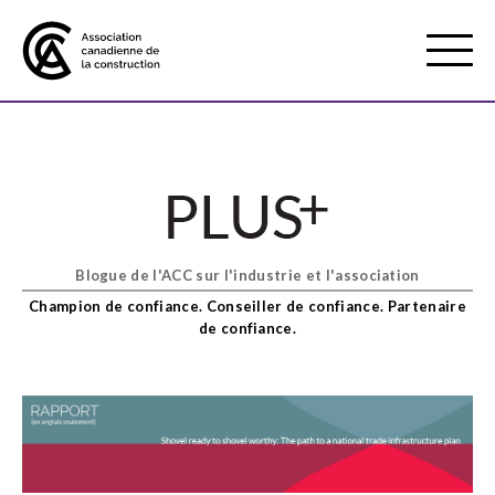
Mobile
Menu
À propos de nous
Show
sub
menu
Blogue de l'ACC sur l'industrie et l'association
Adhésion
Show
Champion de confiance. Conseiller de confiance. Partenaire
sub
de confiance.
menu
Défense des intérêts
Show
sub
menu
Services axés sur les pratiques
Show
exemplaires