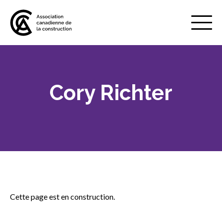
Mobile
Menu
Cory Richter
À propos de nous
Show
sub
menu
Adhésion
Show
sub
menu
Défense des intérêts
Show
sub
menu
Cette page est en construction.
Services axés sur les pratiques
Show
exemplaires