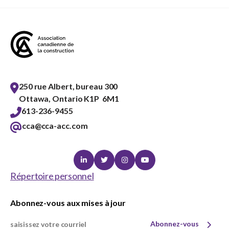
sub
menu
Sceau d’or
Show
sub
menu
Événements
Show
sub
250 rue Albert, bureau 300
menu
Ottawa, Ontario K1P 6M1
613-236-9455
cca@cca-acc.com
Linkedin
Twitter
Instagram
Youtube
Répertoire personnel
Abonnez-vous aux mises à jour
Abonnez-vous