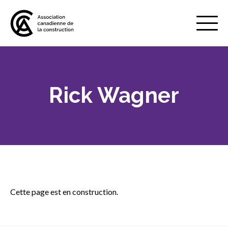
Mobile
Menu
Rick Wagner
À propos de nous
Show
sub
menu
Adhésion
Show
sub
menu
Défense des intérêts
Show
sub
Cette page est en construction.
menu
Services axés sur les pratiques
Show
exemplaires