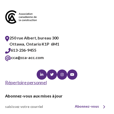
sub
menu
Sceau d’or
Show
sub
menu
Événements
Show
250 rue Albert, bureau 300
sub
Ottawa, Ontario K1P 6M1
menu
613-236-9455
cca@cca-acc.com
Linkedin
Twitter
Instagram
Youtube
Répertoire personnel
Abonnez-vous aux mises à jour
Abonnez-vous