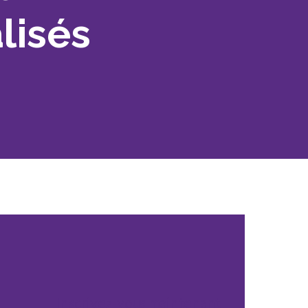
l’inclusion
lisés
Sécurité sur les chantiers
C101
Lisez votre contrat de
construction
Services axés sur les
pratiques exemplaires –
webinaires
Outils
Inscrivez-vous maintenant