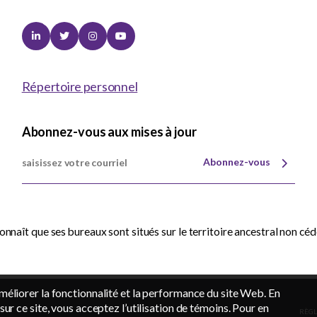
Linkedin
Twitter
Instagram
Youtube
Répertoire personnel
Abonnez-vous aux mises à jour
Abonnez-vous
nnaît que ses bureaux sont situés sur le territoire ancestral non cé
méliorer la fonctionnalité et la performance du site Web. En
sur ce site, vous acceptez l’utilisation de témoins. Pour en
RÈGL