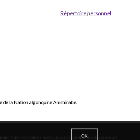
Répertoire personnel
dé de la Nation algonquine Anishinabe.
OK
EMENTS ADMINISTRATIFS
EMPLOIS
POLITIQUE DE CONFIDENTIALITÉ
ACCESSIBILITÉ