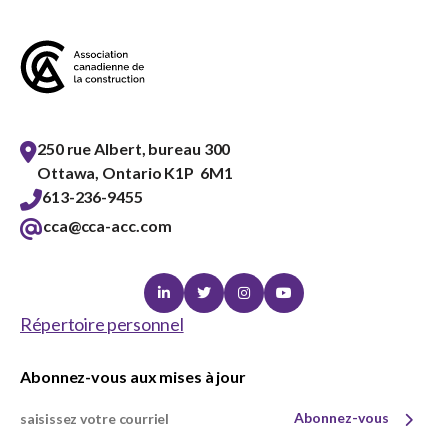
sub
menu
Sceau d’or
Show
sub
menu
Événements
Show
250 rue Albert, bureau 300
sub
Ottawa, Ontario K1P 6M1
menu
613-236-9455
cca@cca-acc.com
Linkedin
Twitter
Instagram
Youtube
Répertoire personnel
Abonnez-vous aux mises à jour
Abonnez-vous