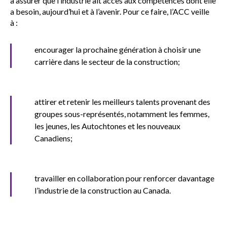
sub
à assurer que l’industrie ait accès aux compétences dont elle
menu
a besoin, aujourd’hui et à l’avenir. Pour ce faire, l’ACC veille
à :
Sceau d’or
Show
sub
encourager la prochaine génération à choisir une
menu
carrière dans le secteur de la construction;
Événements
Show
sub
menu
attirer et retenir les meilleurs talents provenant des
groupes sous-représentés, notamment les femmes,
les jeunes, les Autochtones et les nouveaux
Canadiens;
travailler en collaboration pour renforcer davantage
l’industrie de la construction au Canada.