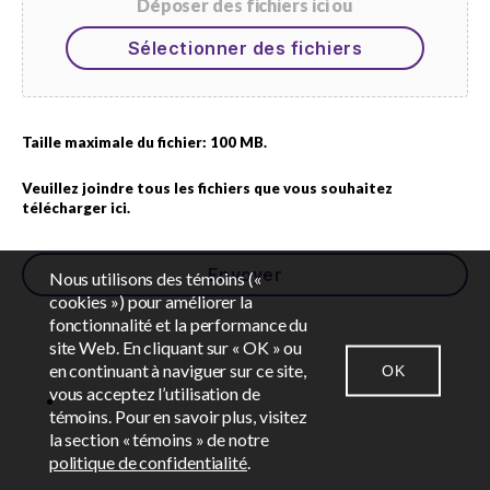
Déposer des fichiers ici ou
Sélectionner des fichiers
Taille maximale du fichier: 100 MB.
Veuillez joindre tous les fichiers que vous souhaitez
télécharger ici.
Nous utilisons des témoins («
cookies ») pour améliorer la
fonctionnalité et la performance du
EN
FR
site Web. En cliquant sur « OK » ou
en continuant à naviguer sur ce site,
OK
vous acceptez l’utilisation de
CONTACTEZ-NOUS
SALLE DES NOUVELLES
CONNEXION
témoins. Pour en savoir plus, visitez
la section « témoins » de notre
politique de confidentialité
.