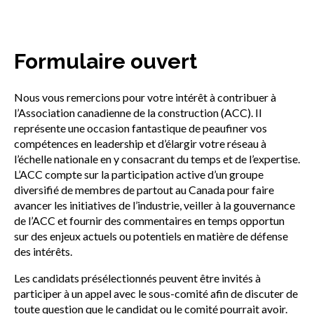
sub
menu
Sceau d’or
Show
Formulaire ouvert
sub
menu
Événements
Nous vous remercions pour votre intérêt à contribuer à
Show
l’Association canadienne de la construction (ACC). Il
sub
menu
représente une occasion fantastique de peaufiner vos
compétences en leadership et d’élargir votre réseau à
l’échelle nationale en y consacrant du temps et de l’expertise.
L’ACC compte sur la participation active d’un groupe
diversifié de membres de partout au Canada pour faire
avancer les initiatives de l’industrie, veiller à la gouvernance
de l’ACC et fournir des commentaires en temps opportun
sur des enjeux actuels ou potentiels en matière de défense
des intérêts.
Les candidats présélectionnés peuvent être invités à
participer à un appel avec le sous-comité afin de discuter de
toute question que le candidat ou le comité pourrait avoir.