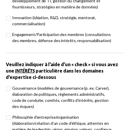
développement de TI, gestion du changement et
fournisseurs, stratégies en matière de données)
Innovation (idéation, R&D, stratégie, mentorat,
commercialisation)
Engagement/Participation des membres (consultations
des membres, défense des intérêts, responsabilisation)
Veuillez indiquer à l’aide d’un « check » si vous avez
une
INTÉRÊTS
particulière dans les domaines
d’expertise ci-dessous
Gouvernance (modèles de gouvernance (p. ex. Carver),
élaboration de politiques, règlements administratifs,
code de conduite, comités, conflits d’intérêts, gestion
des risques)
Philosophie d’entreprise/organisation
(élaboration/création d’un code d’éthique, attentes en
matière de leadership, vision, mission, valeurs, confiance