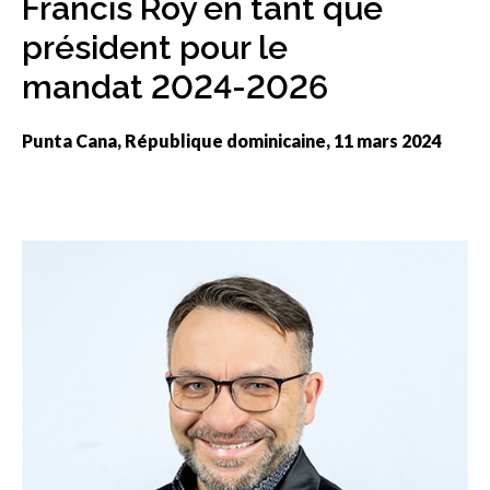
Francis Roy en tant que
sub
menu
président pour le
Sceau d’or
Show
mandat 2024-2026
sub
menu
Punta Cana, République dominicaine, 11 mars 2024
Événements
Show
sub
menu