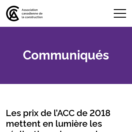
Mobile
Menu
Communiqués
À propos de nous
Show
sub
menu
Adhésion
Show
sub
menu
Défense des intérêts
Show
sub
Les prix de l’ACC de 2018
menu
Services axés sur les pratiques
mettent en lumière les
Show
exemplaires