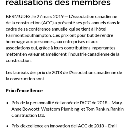
réalisations des membres
sub
menu
BERMUDES, le 27 mars 2019 — L’Association canadienne
Sceau d’or
Show
de la construction (ACC) a présenté ses prix annuels dans le
sub
cadre de sa conférence annuelle, qui se tient à l’hôtel
menu
Fairmont Southampton. Ces prix ont pour but de rendre
Événements
Show
hommage aux personnes, aux entreprises et aux
sub
associations qui, grâce à leurs contributions importantes,
menu
mettent en valeur et améliorent l’industrie canadienne de la
construction.
Les lauréats des prix de 2018 de l’Association canadienne de
la construction sont
Prix d’excellence
Prix de la personnalité de l’année de l’ACC de 2018 – Mary-
Anne Bowcott, Westcom Plumbing, et Tom Rankin, Rankin
Construction Ltd.
Prix d’excellence en innovation de l’ACC de 2018 – Emil