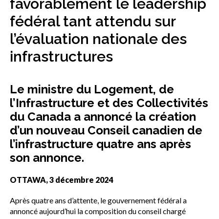
favorablement le leadership
sub
menu
fédéral tant attendu sur
Sceau d’or
Show
l’évaluation nationale des
sub
menu
infrastructures
Événements
Show
sub
Le ministre du Logement, de
menu
l’Infrastructure et des Collectivités
du Canada a annoncé la création
d’un nouveau Conseil canadien de
l’infrastructure quatre ans après
son annonce.
OTTAWA, 3 décembre 2024
Après quatre ans d’attente, le gouvernement fédéral a
annoncé aujourd’hui la composition du conseil chargé