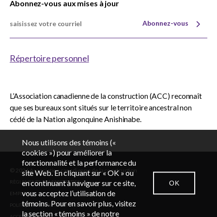
Abonnez-vous aux mises à jour
Abonnez-vous
Répertoire personnel
L’Association canadienne de la construction (ACC) reconnaît
que ses bureaux sont situés sur le territoire ancestral non
cédé de la Nation algonquine Anishinabe.
Nous utilisons des témoins («
cookies ») pour améliorer la
fonctionnalité et la performance du
© 2026 Association canadienne de la construction
EN
FR
site Web. En cliquant sur « OK » ou
en continuant à naviguer sur ce site,
OK
RÈGLEMENTS ADMINISTRATIFS
vous acceptez l’utilisation de
EMPLOIS
CONTACTEZ-NOUS
SALLE DES NOUVELLES
CONNEXION
témoins. Pour en savoir plus, visitez
POLITIQUE DE CONFIDENTIALITÉ
la section « témoins » de notre
ACCESSIBILITÉ