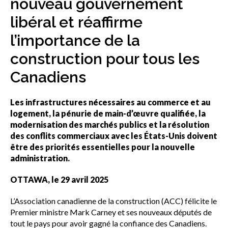
nouveau gouvernement
sub
menu
libéral et réaffirme
Sceau d’or
Show
l’importance de la
sub
menu
construction pour tous les
Événements
Show
Canadiens
sub
menu
Les infrastructures nécessaires au commerce et au
logement, la pénurie de main-d’œuvre qualifiée, la
modernisation des marchés publics et la résolution
des conflits commerciaux avec les États-Unis doivent
être des priorités essentielles pour la nouvelle
administration.
OTTAWA, le 29 avril 2025
L’Association canadienne de la construction (ACC) félicite le
Premier ministre Mark Carney et ses nouveaux députés de
tout le pays pour avoir gagné la confiance des Canadiens.