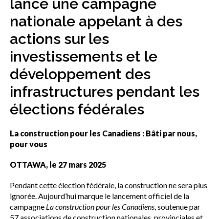
lance une campagne
sub
menu
nationale appelant à des
Sceau d’or
Show
actions sur les
sub
menu
investissements et le
Événements
Show
développement des
sub
infrastructures pendant les
menu
élections fédérales
La construction pour les Canadiens : Bâti par nous,
pour vous
OTTAWA, le 27 mars 2025
Pendant cette élection fédérale, la construction ne sera plus
ignorée. Aujourd’hui marque le lancement officiel de la
campagne
La construction pour les Canadiens
, soutenue par
57 associations de construction nationales, provinciales et