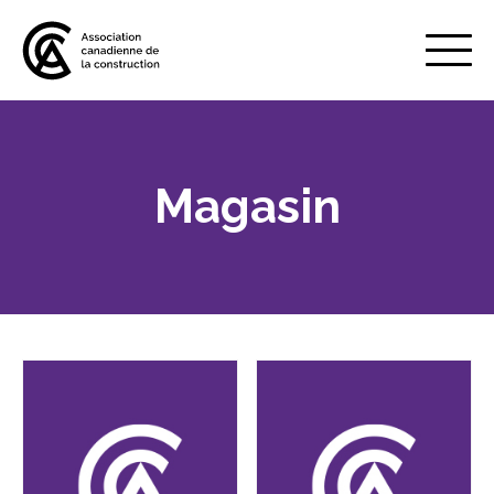
Mobile
Menu
Magasin
À propos de nous
Show
sub
menu
Adhésion
Show
sub
menu
Défense des intérêts
Show
sub
menu
Services axés sur les pratiques
Show
exemplaires