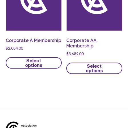
sub
menu
Sceau d’or
Show
sub
menu
Événements
Corporate A Membership
Corporate AA
Show
Membership
sub
$
2,054.00
menu
$
3,689.00
Select
options
Select
options