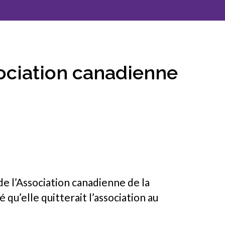
l’inclusion
Sécurité sur les chantiers
C101
ociation canadienne
Lisez votre contrat de
construction
Services axés sur les
pratiques exemplaires –
webinaires
Outils
de l’Association canadienne de la
qu’elle quitterait l’association au