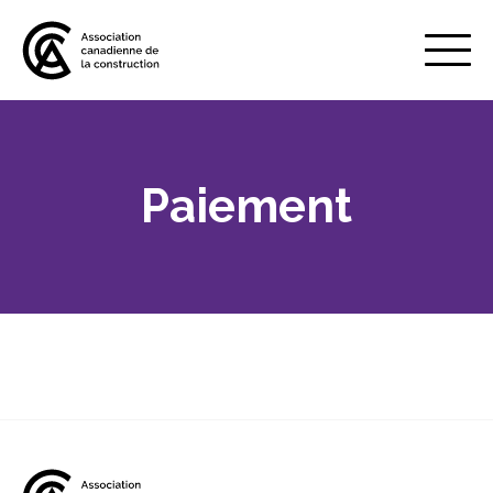
Mobile
Menu
Paiement
À propos de nous
Show
sub
menu
Adhésion
Show
sub
menu
Défense des intérêts
Show
sub
menu
Services axés sur les pratiques
Show
exemplaires