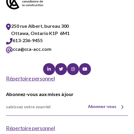
sub
menu
Sceau d’or
Show
250 rue Albert, bureau 300
sub
menu
Ottawa, Ontario K1P 6M1
Événements
613-236-9455
Show
sub
cca@cca-acc.com
menu
Linkedin
Twitter
Instagram
Youtube
Répertoire personnel
Abonnez-vous aux mises à jour
Abonnez-vous
Répertoire personnel