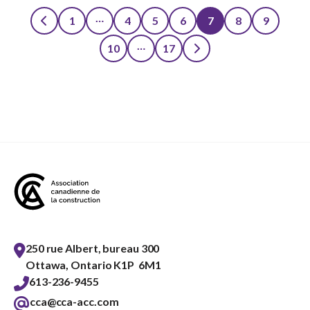
…
1
4
5
6
7
8
9
Posts
…
10
17
pagination
250 rue Albert, bureau 300
Ottawa, Ontario K1P 6M1
613-236-9455
cca@cca-acc.com