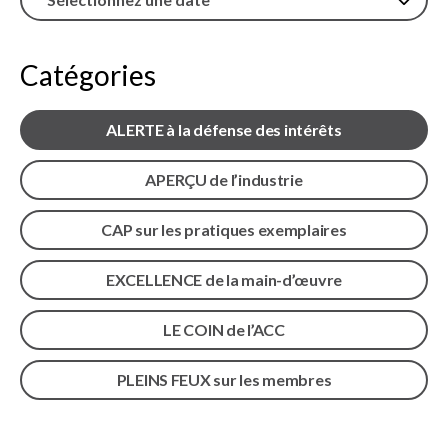
sub
menu
Sceau d’or
Show
Catégories
sub
menu
ALERTE à la défense des intérêts
Événements
Show
sub
APERÇU de l’industrie
menu
CAP sur les pratiques exemplaires
EXCELLENCE de la main-d’œuvre
LE COIN de l’ACC
PLEINS FEUX sur les membres