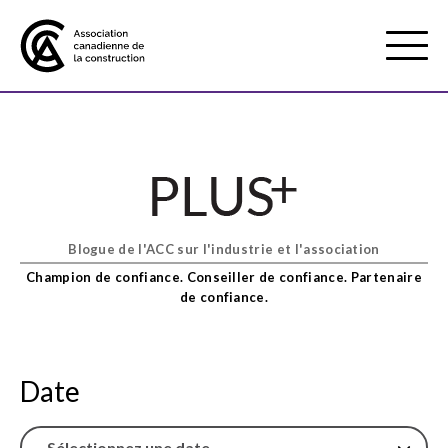
Mobile
Menu
À propos de nous
Show
sub
menu
Blogue de l'ACC sur l'industrie et l'association
Adhésion
Show
Champion de confiance. Conseiller de confiance. Partenaire
sub
de confiance.
menu
Défense des intérêts
Show
sub
menu
Date
Services axés sur les pratiques
Show
exemplaires