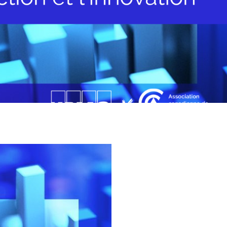
l’inclusion
Sécurité sur les chantiers
C101
Lisez votre contrat de
construction
Services axés sur les
pratiques exemplaires –
webinaires
Outils