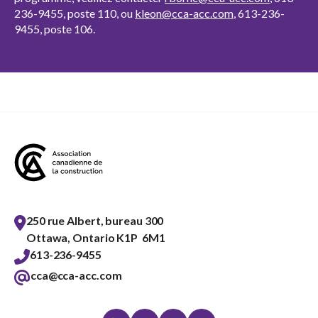
236-9455, poste 110, ou
kleon@cca-acc.com
, 613-236-
9455, poste 106.
250 rue Albert, bureau 300
Ottawa, Ontario K1P 6M1
613-236-9455
cca@cca-acc.com