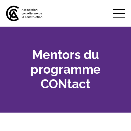
Mobile
Menu
Mentors du
À propos de nous
Show
sub
programme
menu
Adhésion
Show
CONtact
sub
menu
Défense des intérêts
Show
sub
menu
Services axés sur les pratiques
Show
exemplaires