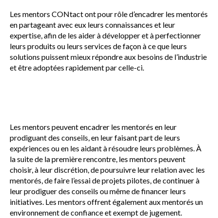
sub
menu
Les mentors CONtact ont pour rôle d’encadrer les mentorés
en partageant avec eux leurs connaissances et leur
Sceau d’or
Show
expertise, afin de les aider à développer et à perfectionner
sub
leurs produits ou leurs services de façon à ce que leurs
menu
solutions puissent mieux répondre aux besoins de l’industrie
Événements
et être adoptées rapidement par celle-ci.
Show
sub
menu
Les mentors peuvent encadrer les mentorés en leur
prodiguant des conseils, en leur faisant part de leurs
expériences ou en les aidant à résoudre leurs problèmes. À
la suite de la première rencontre, les mentors peuvent
choisir, à leur discrétion, de poursuivre leur relation avec les
mentorés, de faire l’essai de projets pilotes, de continuer à
leur prodiguer des conseils ou même de financer leurs
initiatives. Les mentors offrent également aux mentorés un
environnement de confiance et exempt de jugement.