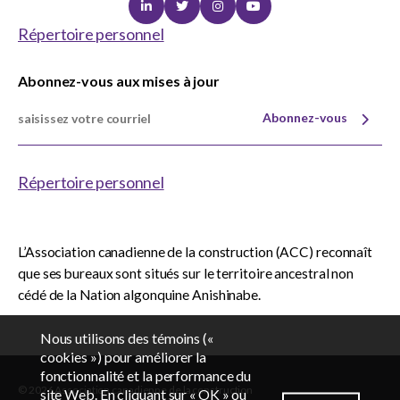
Linkedin
Twitter
Instagram
Youtube
Répertoire personnel
Abonnez-vous aux mises à jour
Abonnez-vous
Répertoire personnel
L’Association canadienne de la construction (ACC) reconnaît
que ses bureaux sont situés sur le territoire ancestral non
cédé de la Nation algonquine Anishinabe.
Nous utilisons des témoins («
cookies ») pour améliorer la
fonctionnalité et la performance du
© 2026 Association canadienne de la construction
EN
FR
site Web. En cliquant sur « OK » ou