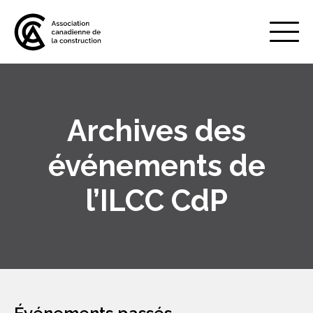
Mobile
Menu
Archives des
À propos de nous
Show
sub
événements de
menu
Adhésion
Show
l’ILCC CdP
sub
menu
Défense des intérêts
Show
sub
menu
Services axés sur les pratiques
Show
exemplaires