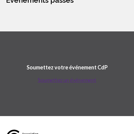
Événements passés
sub
menu
Sceau d’or
Show
sub
menu
Événements
Show
sub
menu
Soumettez votre événement CdP
Soumettez un événement