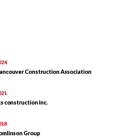
024
ancouver Construction Association
021
cs construction inc.
018
omlinson Group