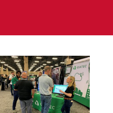
l’inclusion
Sécurité sur les chantiers
C101
Lisez votre contrat de
construction
Services axés sur les
pratiques exemplaires –
webinaires
Outils