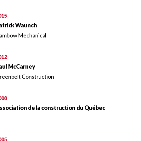
015
atrick Waunch
ambow Mechanical
012
aul McCarney
reenbelt Construction
008
ssociation de la construction du Québec
005