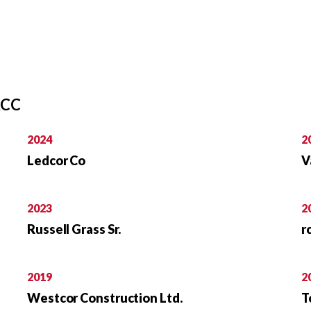
ACC
2024
2
Ledcor Co
V
2023
2
Russell Grass Sr.
r
2019
2
Westcor Construction Ltd.
T