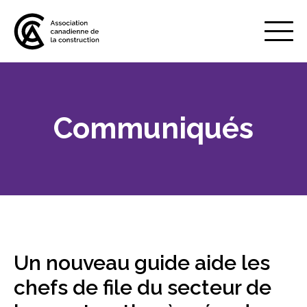
Mobile
Menu
Communiqués
À propos de nous
Show
sub
menu
Adhésion
Show
sub
menu
Défense des intérêts
Show
sub
Un nouveau guide aide les
menu
Services axés sur les pratiques
chefs de file du secteur de
Show
exemplaires