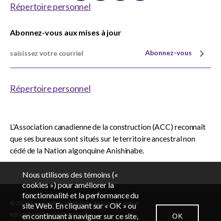
Répertoire personnel
Abonnez-vous aux mises à jour
Abonnez-vous
Répertoire personnel
L’Association canadienne de la construction (ACC) reconnaît
que ses bureaux sont situés sur le territoire ancestral non
cédé de la Nation algonquine Anishinabe.
Nous utilisons des témoins («
cookies ») pour améliorer la
fonctionnalité et la performance du
© 2026 Association canadienne de la construction
EN
FR
site Web. En cliquant sur « OK » ou
en continuant à naviguer sur ce site,
RÈGLEMENTS ADMINISTRATIFS
OK