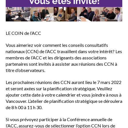
sub
menu
Sceau d’or
Show
sub
menu
LE COIN de l’ACC
Événements
Show
Vous aimeriez voir comment les conseils consultatifs
sub
nationaux (CCN) de l’ACC travaillent dans votre intérêt? Les
menu
membres de l’ACC et les dirigeants des associations
partenaires sont invités à assister aux réunions des CCN à
titre d’observateurs.
Les prochaines réunions des CCN auront lieu le 7 mars 2022
et seront axées sur la planification stratégique. Veuillez
ajouter cette date à votre calendrier et vous joindre à nous à
Vancouver. L’atelier de planification stratégique se déroulera
de 8 h 00 à 11 h 30.
Si vous prévoyez participer à la Conférence annuelle de
l’ACC, assurez-vous de sélectionner l’option CCN lors de