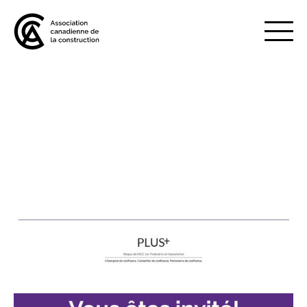
Mobile
Menu
À propos de nous
Show
sub
menu
Adhésion
Show
sub
menu
Défense des intérêts
Show
sub
menu
Services axés sur les pratiques
Show
exemplaires