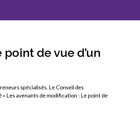
l’inclusion
Sécurité sur les chantiers
C101
Lisez votre contrat de
e point de vue d’un
construction
Services axés sur les
pratiques exemplaires –
webinaires
eneurs spécialisés. Le Conseil des
Outils
é « Les avenants de modification : Le point de