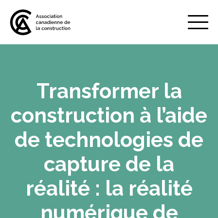
Mobile
Menu
Transformer la
À propos de nous
Show
sub
construction à l’aide
menu
Adhésion
Show
de technologies de
sub
menu
capture de la
Défense des intérêts
Show
sub
réalité : la réalité
menu
Services axés sur les pratiques
numérique de
Show
exemplaires