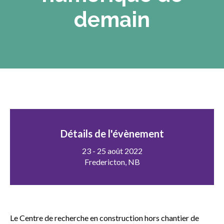
sub
menu
demain
Sceau d’or
Show
sub
menu
Événements
Show
sub
menu
Détails de l'évènement
23 - 25 août 2022
Fredericton, NB
Le Centre de recherche en construction hors chantier de