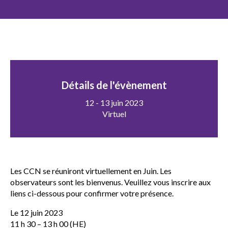
sub
menu
Sceau d’or
Show
sub
menu
Événements
Show
sub
Détails de l'évènement
menu
12 - 13 juin 2023
Virtuel
Les CCN se réuniront virtuellement en Juin. Les
observateurs sont les bienvenus. Veuillez vous inscrire aux
liens ci-dessous pour confirmer votre présence.
Le 12 juin 2023
11 h 30 – 13 h 00 (HE)