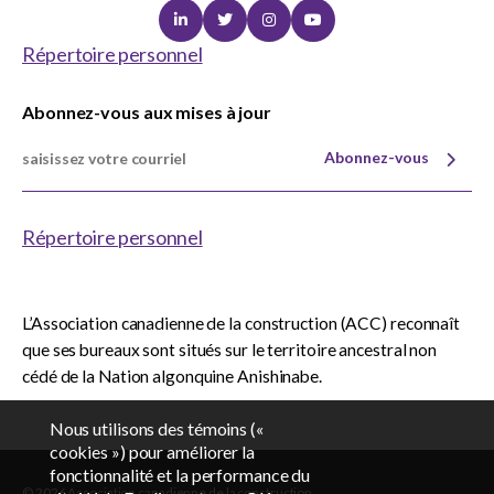
Linkedin
Twitter
Instagram
Youtube
Répertoire personnel
Abonnez-vous aux mises à jour
Abonnez-vous
Répertoire personnel
L’Association canadienne de la construction (ACC) reconnaît
que ses bureaux sont situés sur le territoire ancestral non
cédé de la Nation algonquine Anishinabe.
Nous utilisons des témoins («
cookies ») pour améliorer la
fonctionnalité et la performance du
© 2026 Association canadienne de la construction