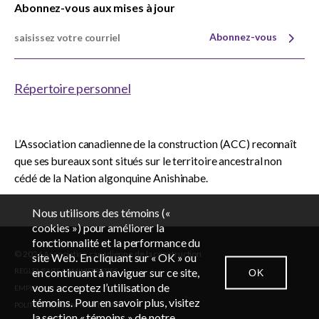
Abonnez-vous aux mises à jour
Abonnez-vous
Répertoire personnel
L’Association canadienne de la construction (ACC) reconnaît
que ses bureaux sont situés sur le territoire ancestral non
cédé de la Nation algonquine Anishinabe.
Nous utilisons des témoins («
cookies ») pour améliorer la
fonctionnalité et la performance du
© 2026 Association canadienne de la construction
EN
FR
site Web. En cliquant sur « OK » ou
en continuant à naviguer sur ce site,
RÈGLEMENTS ADMINISTRATIFS
OK
vous acceptez l’utilisation de
EMPLOIS
CONTACTEZ-NOUS
SALLE DES NOUVELLES
CONNEXION
témoins. Pour en savoir plus, visitez
POLITIQUE DE CONFIDENTIALITÉ
la section « témoins » de notre