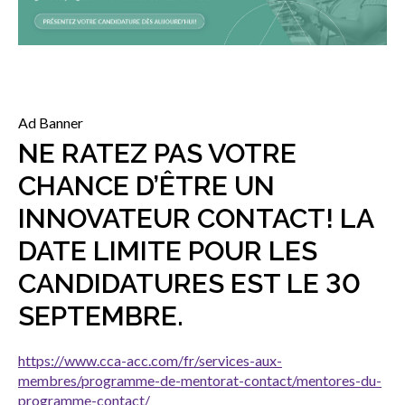
sub
menu
Sceau d’or
Show
sub
menu
Événements
Ad Banner
Show
NE RATEZ PAS VOTRE
sub
menu
CHANCE D’ÊTRE UN
INNOVATEUR CONTACT! LA
DATE LIMITE POUR LES
CANDIDATURES EST LE 30
SEPTEMBRE.
https://www.cca-acc.com/fr/services-aux-
membres/programme-de-mentorat-contact/mentores-du-
programme-contact/