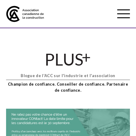
Mobile
Menu
À propos de nous
Show
sub
menu
Blogue de l'ACC sur l'industrie et l'association
Adhésion
Show
Champion de confiance. Conseiller de confiance. Partenaire
sub
de confiance.
menu
Défense des intérêts
Show
sub
menu
Services axés sur les pratiques
Show
exemplaires