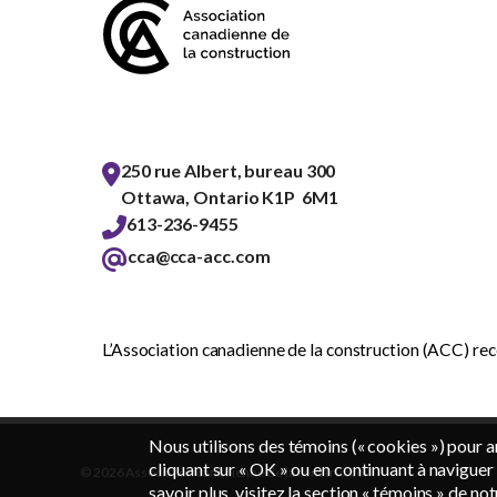
250 rue Albert, bureau 300
Ottawa, Ontario K1P 6M1
613-236-9455
cca@cca-acc.com
L’Association canadienne de la construction (ACC) reco
Nous utilisons des témoins (« cookies ») pour a
cliquant sur « OK » ou en continuant à naviguer 
© 2026 Association canadienne de la construction
savoir plus, visitez la section « témoins » de no