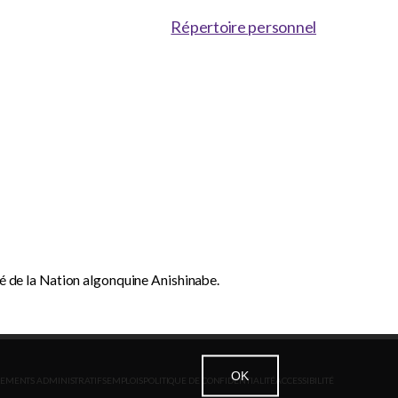
Répertoire personnel
dé de la Nation algonquine Anishinabe.
OK
EMENTS ADMINISTRATIFS
EMPLOIS
POLITIQUE DE CONFIDENTIALITÉ
ACCESSIBILITÉ