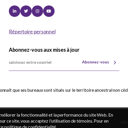
Linkedin
Twitter
Instagram
Youtube
Répertoire personnel
Abonnez-vous aux mises à jour
Abonnez-vous
nnaît que ses bureaux sont situés sur le territoire ancestral non cé
méliorer la fonctionnalité et la performance du site Web. En
sur ce site, vous acceptez l’utilisation de témoins. Pour en
RÈGL
tre
politique de confidentialité
.