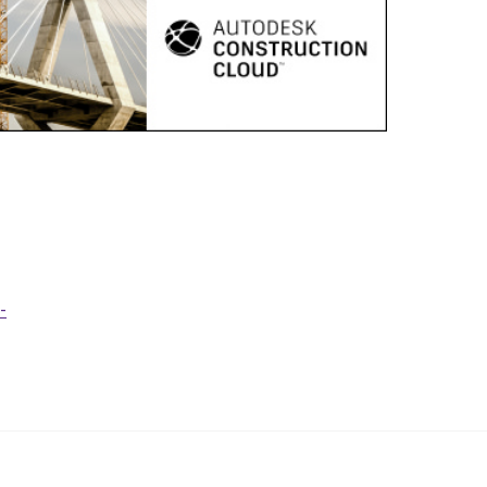
l’inclusion
Sécurité sur les chantiers
C101
Lisez votre contrat de
construction
Services axés sur les
pratiques exemplaires –
webinaires
-
Outils