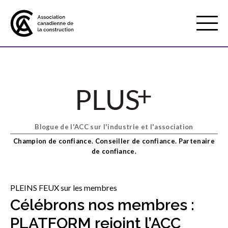
Mobile
Menu
À propos de nous
Show
sub
menu
Blogue de l'ACC sur l'industrie et l'association
Adhésion
Show
Champion de confiance. Conseiller de confiance. Partenaire
sub
de confiance.
menu
Défense des intérêts
Show
sub
PLEINS FEUX sur les membres
menu
Célébrons nos membres :
Services axés sur les pratiques
Show
PLATFORM rejoint l’ACC
exemplaires