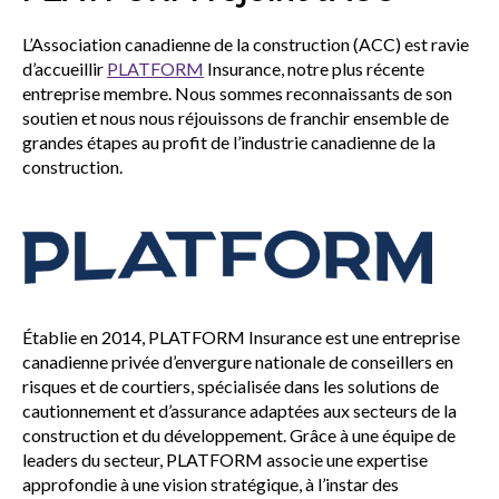
sub
menu
L’Association canadienne de la construction (ACC) est ravie
Sceau d’or
d’accueillir
PLATFORM
Insurance, notre plus récente
Show
entreprise membre. Nous sommes reconnaissants de son
sub
soutien et nous nous réjouissons de franchir ensemble de
menu
grandes étapes au profit de l’industrie canadienne de la
Événements
Show
construction.
sub
menu
Établie en 2014, PLATFORM Insurance est une entreprise
canadienne privée d’envergure nationale de conseillers en
risques et de courtiers, spécialisée dans les solutions de
cautionnement et d’assurance adaptées aux secteurs de la
construction et du développement. Grâce à une équipe de
leaders du secteur, PLATFORM associe une expertise
approfondie à une vision stratégique, à l’instar des