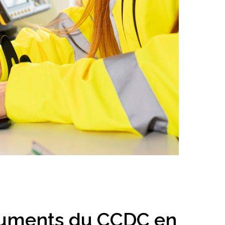
l’inclusion
Sécurité sur les chantiers
C101
Lisez votre contrat de
construction
Services axés sur les
pratiques exemplaires –
webinaires
Outils
ocuments du CCDC en