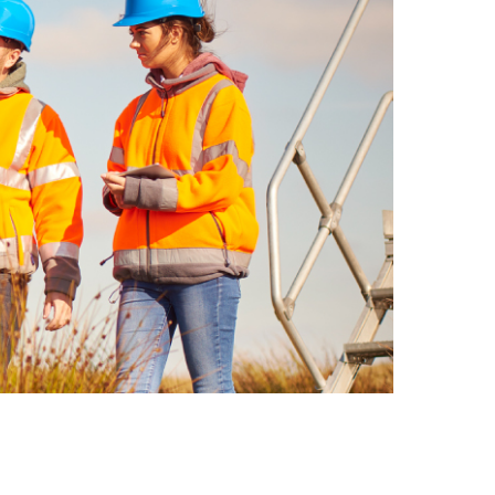
l’inclusion
Sécurité sur les chantiers
C101
Lisez votre contrat de
construction
Services axés sur les
pratiques exemplaires –
webinaires
Outils