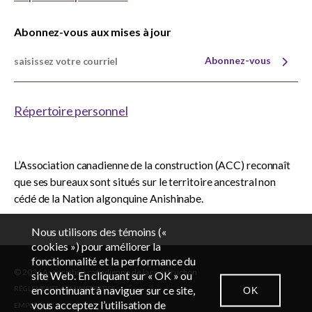
Abonnez-vous aux mises à jour
Abonnez-vous
Répertoire personnel
L’Association canadienne de la construction (ACC) reconnaît
que ses bureaux sont situés sur le territoire ancestral non
cédé de la Nation algonquine Anishinabe.
Nous utilisons des témoins («
cookies ») pour améliorer la
fonctionnalité et la performance du
© 2026 Association canadienne de la construction
EN
FR
site Web. En cliquant sur « OK » ou
en continuant à naviguer sur ce site,
OK
RÈGLEMENTS ADMINISTRATIFS
vous acceptez l’utilisation de
EMPLOIS