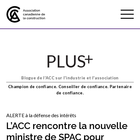
Mobile
Menu
À propos de nous
Show
sub
menu
Blogue de l'ACC sur l'industrie et l'association
Adhésion
Show
Champion de confiance. Conseiller de confiance. Partenaire
sub
de confiance.
menu
Défense des intérêts
Show
sub
ALERTE à la défense des intérêts
menu
L’ACC rencontre la nouvelle
Services axés sur les pratiques
Show
ministre de SPAC pour
exemplaires