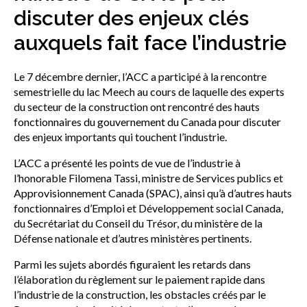
sub
discuter des enjeux clés
menu
auxquels fait face l’industrie
Sceau d’or
Show
sub
menu
Le 7 décembre dernier, l’ACC a participé à la rencontre
Événements
semestrielle du lac Meech au cours de laquelle des experts
Show
du secteur de la construction ont rencontré des hauts
sub
fonctionnaires du gouvernement du Canada pour discuter
menu
des enjeux importants qui touchent l’industrie.
L’ACC a présenté les points de vue de l’industrie à
l’honorable Filomena Tassi, ministre de Services publics et
Approvisionnement Canada (SPAC), ainsi qu’à d’autres hauts
fonctionnaires d’Emploi et Développement social Canada,
du Secrétariat du Conseil du Trésor, du ministère de la
Défense nationale et d’autres ministères pertinents.
Parmi les sujets abordés figuraient les retards dans
l’élaboration du règlement sur le paiement rapide dans
l’industrie de la construction, les obstacles créés par le