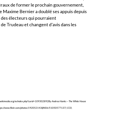
ibéraux de former le prochain gouvernement,
 de Maxime Bernier a doublé ses appuis depuis
 des électeurs qui pourraient
 de Trudeau et changent d’avis dans les
mons.wikimedia.org/w/index.php?curid=109302892By Andrea Hanks – The White House
 – https://www.flickr.com/photos/192052143@N06/51050577137/, CC0,