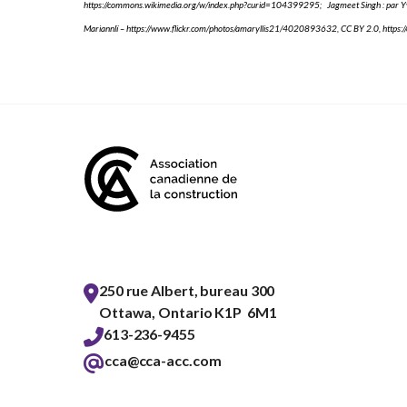
https://commons.wikimedia.org/w/index.php?curid=104399295; Jagmeet Singh : par Y
Mariannlï – https://www.flickr.com/photos/amaryllis21/4020893632, CC BY 2.0, http
250 rue Albert, bureau 300
Ottawa, Ontario K1P 6M1
613-236-9455
cca@cca-acc.com