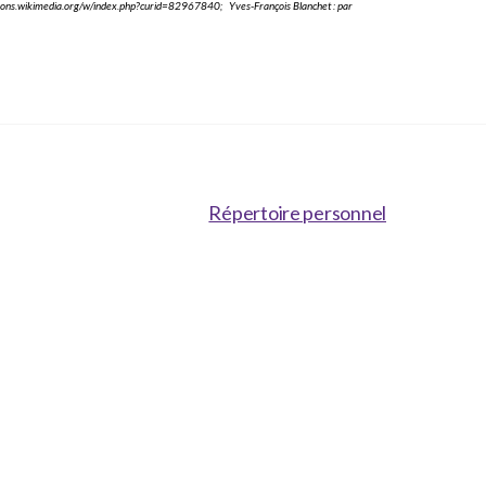
ons.wikimedia.org/w/index.php?curid=82967840; Yves-François Blanchet : par
Répertoire personnel