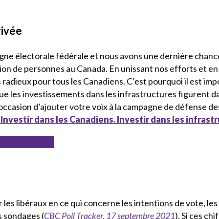
rivée
agne électorale fédérale et nous avons une dernière chance
lion de personnes au Canada. En unissant nos efforts et e
us radieux pour tous les Canadiens. C’est pourquoi il est i
e les investissements dans les infrastructures figurent d
occasion d’ajouter votre voix à la campagne de défense des
 Investir dans les Canadiens. Investir dans les infrast
tion4cdns.ca.
 les libéraux en ce qui concerne les intentions de vote, le
s sondages (
CBC Poll Tracker, 17 septembre 2021
). Si ces chi