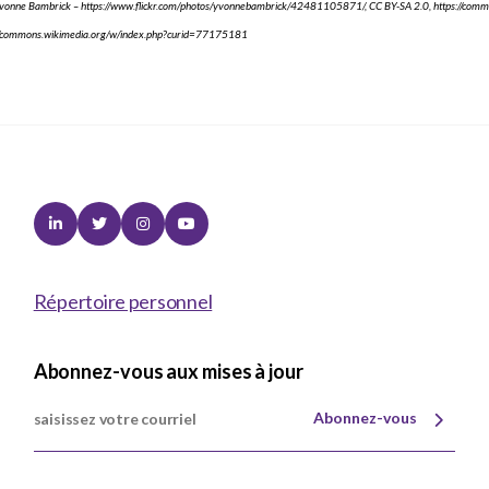
vonne Bambrick – https://www.flickr.com/photos/yvonnebambrick/42481105871/, CC BY-SA 2.0, https://comm
s://commons.wikimedia.org/w/index.php?curid=77175181
Linkedin
Twitter
Instagram
Youtube
Répertoire personnel
Abonnez-vous aux mises à jour
Abonnez-vous