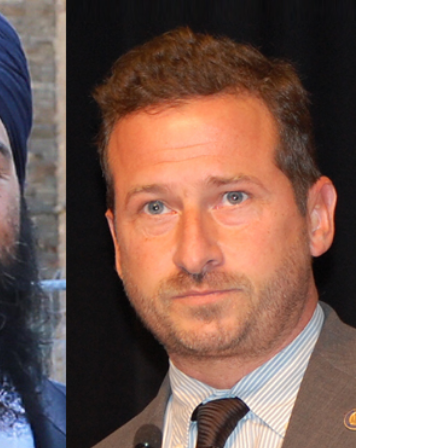
l’inclusion
Sécurité sur les chantiers
C101
Lisez votre contrat de
construction
Services axés sur les
pratiques exemplaires –
webinaires
Outils