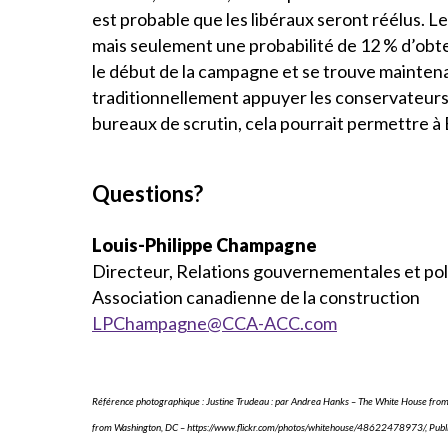
est probable que les libéraux seront réélus. L
mais seulement une probabilité de 12 % d’obte
le début de la campagne et se trouve maintena
traditionnellement appuyer les conservateurs.
bureaux de scrutin, cela pourrait permettre à 
Questions?
Louis-Philippe Champagne
Directeur, Relations gouvernementales et pol
Association canadienne de la construction
LPChampagne@CCA-ACC.com
Référence photographique : Justine Trudeau : par Andrea Hanks – The White House f
from Washington, DC – https://www.flickr.com/photos/whitehouse/48622478973/, Pub