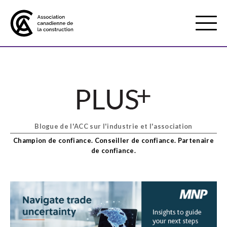
Mobile
Menu
À propos de nous
Show
sub
menu
Blogue de l'ACC sur l'industrie et l'association
Adhésion
Show
Champion de confiance. Conseiller de confiance. Partenaire
sub
de confiance.
menu
Défense des intérêts
Show
sub
menu
Services axés sur les pratiques
Show
exemplaires