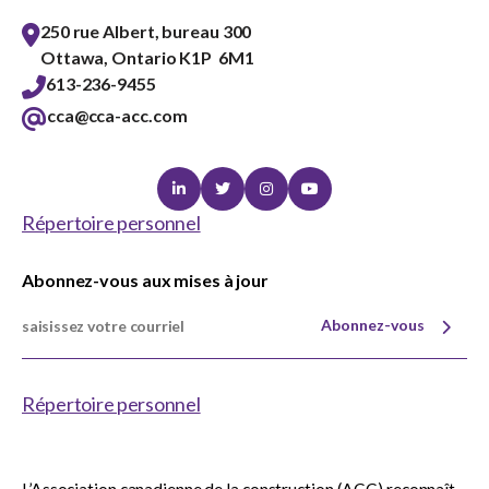
250 rue Albert, bureau 300
Ottawa, Ontario K1P 6M1
613-236-9455
cca@cca-acc.com
Linkedin
Twitter
Instagram
Youtube
Répertoire personnel
Abonnez-vous aux mises à jour
Abonnez-vous
Répertoire personnel
L’Association canadienne de la construction (ACC) reconnaît