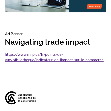
sub
menu
Sceau d’or
Show
sub
menu
Événements
Ad Banner
Show
Navigating trade impact
sub
menu
https://www.mnp.ca/fr/points-de-
vue/bibliotheque/indicateur-de-limpact-sur-le-commerce