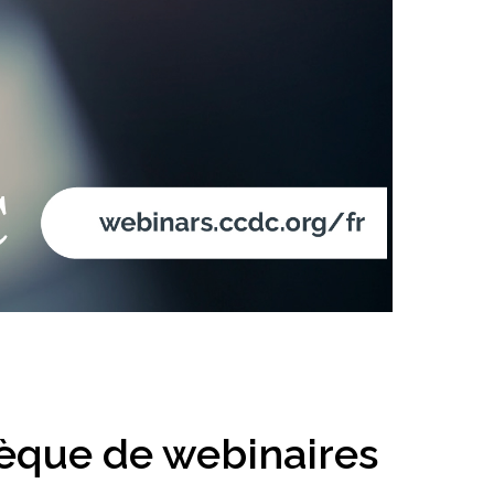
l’inclusion
Sécurité sur les chantiers
C101
Lisez votre contrat de
construction
Services axés sur les
pratiques exemplaires –
webinaires
Outils
hèque de webinaires